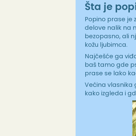
Šta je pop
Popino prase je 
delove nalik na m
bezopasno, ali 
kožu ljubimca.
Najčešće ga viđ
baš tamo gde psi 
prase se lako kač
Većina vlasnika 
kako izgleda i g