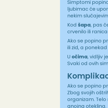
Simptomi popino
ljubimac će upor
nekim slučajevima 
Kod
šapa
, pas č
crvenilo ili ranic
Ako se popino p
ili zid, a ponekad
U
očima
, vidljiv
Svaki od ovih si
Komplikac
Ako se popino pr
Zbog svojih oštri
organizam. Telo 
gnojna oteklina.