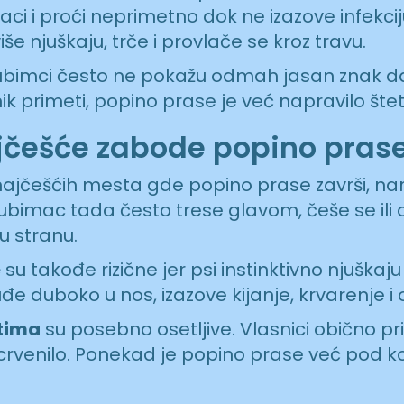
laci i proći neprimetno dok ne izazove infekciju
iše njuškaju, trče i provlače se kroz travu.
jubimci često ne pokažu odmah jasan znak da
ik primeti, popino prase je već napravilo štet
jčešće zabode popino pras
ajčešćih mesta gde popino prase završi, na
ubimac tada često trese glavom, češe se ili d
u stranu.
e
su takođe rizične jer psi instinktivno njuškaju
e duboko u nos, izazove kijanje, krvarenje i 
tima
su posebno osetljive. Vlasnici obično p
li crvenilo. Ponekad je popino prase već pod 