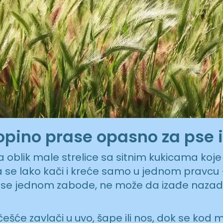
popino prase opasno za pse
 oblik male strelice sa sitnim kukicama koj
se lako kači i kreće samo u jednom pravcu
 se jednom zabode, ne može da izađe nazad,
ešće zavlači u uvo, šape ili nos, dok se ko