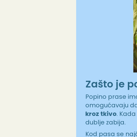
Zašto je 
Popino prase ima
omogućavaju da 
kroz tkivo
. Kada
dublje zabija.
Kod pasa se najč