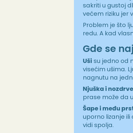
sakriti u gustoj d
većem riziku jer v
Problem je što l
redu. A kad vlasn
Gde se na
Uši
su jedno od n
visećim ušima. Lj
nagnutu na jedn
Njuška i nozdrv
prase može da uđ
Šape i među prs
uporno lizanje i
vidi spolja.