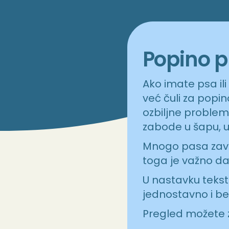
Popino 
Ako imate psa ili
već čuli za popin
ozbiljne problem
zabode u šapu, uv
Mnogo pasa završ
toga je važno da
U nastavku tekst
jednostavno i be
Pregled možete z