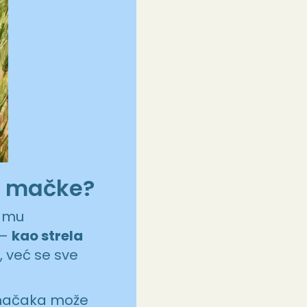
 i mačke?
e mu
 –
kao strela
 već se sve
d mačaka može