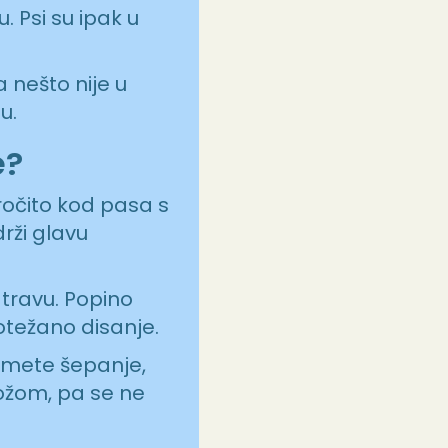
. Psi su ipak u
 nešto nije u
u.
e?
ročito kod pasa s
rži glavu
 travu. Popino
otežano disanje.
rimete šepanje,
kožom, pa se ne