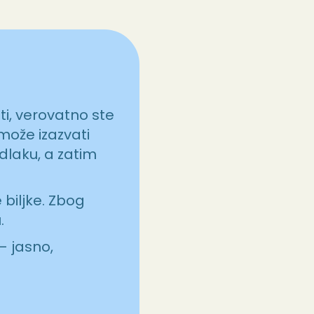
ti, verovatno ste
 može izazvati
dlaku, a zatim
biljke. Zbog
.
– jasno,