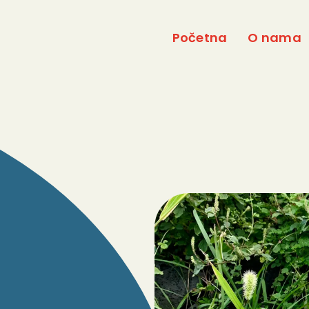
Početna
O nama