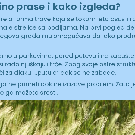
ino prase i kako izgleda?
zrela forma trave koja se tokom leta osuši i
ale strelice sa bodljama. Na prvi pogled delu
njegova građa mu omogućava da lako prodre 
amo u parkovima, pored puteva i na zapušt
rado njuškaju i trče. Zbog svoje oštre struk
i za dlaku i „putuje“ dok se ne zabode.
ga ne primeti dok ne izazove problem. Zato 
de ga možete sresti.