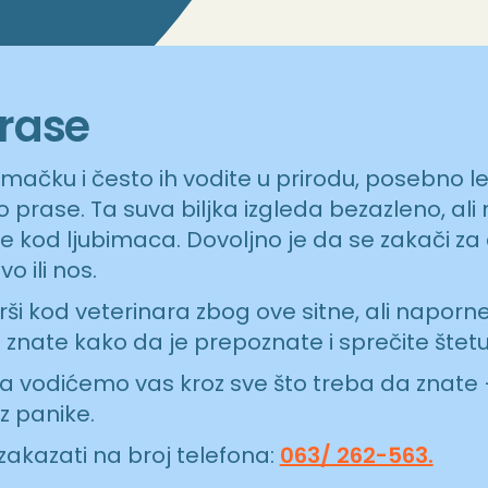
prase
 mačku i često ih vodite u prirodu, posebno le
o prase. Ta suva biljka izgleda bezazleno, ali
e kod ljubimaca. Dovoljno je da se zakači za 
o ili nos.
i kod veterinara zbog ove sitne, ali naporne 
 znate kako da je prepoznate i sprečite štetu
a vodićemo vas kroz sve što treba da znate 
z panike.
akazati na broj telefona:
063/ 262-563.