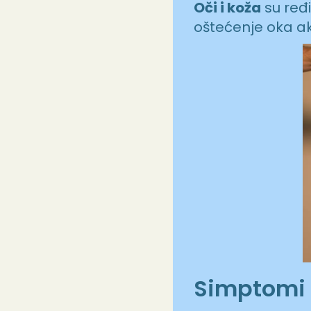
Oči i koža
su ređi
oštećenje oka a
Simptomi 