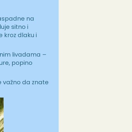
 raspadne na
je sitno i
kroz dlaku i
enim livadama –
ture, popino
je važno da znate