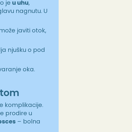
o je
u uhu
,
glavu nagnutu. U
 može javiti otok,
rlja njušku o pod
tvaranje oka.
etom
e komplikacije.
je prodire u
psces
– bolna