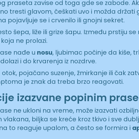
g praseta zavise od toga gde se zabode. Ak
no tresti glavom, češkati uvo i možda držati 
pojavljuje se i crvenilo ili gnojni sekret.
esto šepa, liže ili grize šapu. Između prstiju se
a koja ne prolazi.
rase nađe u
nosu
, ljubimac počinje da kiše, t
 dolazi i do krvarenja iz nozdrve.
 je otok, pojačano suzenje, žmirkanje ili čak za
mptoma je znak da treba brzo reagovati.
ije izazvane popinim pras
ase ne ukloni na vreme, može izazvati ozbiljn
h vlakana, biljka se kreće kroz tkivo i sve dubl
na to reaguje upalom, a često se formira i
a