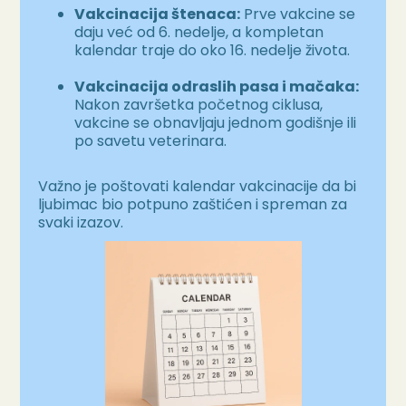
Vakcinacija štenaca:
Prve vakcine se
daju već od 6. nedelje, a kompletan
kalendar traje do oko 16. nedelje života.
Vakcinacija odraslih pasa i mačaka:
Nakon završetka početnog ciklusa,
vakcine se obnavljaju jednom godišnje ili
po savetu veterinara.
Važno je poštovati kalendar vakcinacije da bi
ljubimac bio potpuno zaštićen i spreman za
svaki izazov.