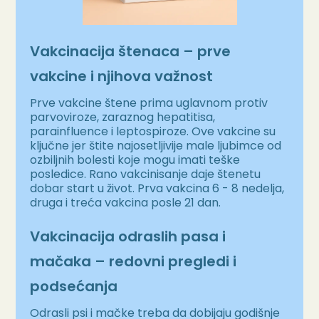
Vakcinacija štenaca – prve
vakcine i njihova važnost
Prve vakcine štene prima uglavnom protiv
parvoviroze, zaraznog hepatitisa,
parainfluence i leptospiroze. Ove vakcine su
ključne jer štite najosetljivije male ljubimce od
ozbiljnih bolesti koje mogu imati teške
posledice. Rano vakcinisanje daje štenetu
dobar start u život. Prva vakcina 6 - 8 nedelja,
druga i treća vakcina posle 21 dan.
Vakcinacija odraslih pasa i
mačaka – redovni pregledi i
podsećanja
Odrasli psi i mačke treba da dobijaju godišnje