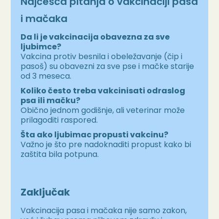
Najčešća pitanja o vakcinaciji pasa
i mačaka
Da li je vakcinacija obavezna za sve
ljubimce?
Vakcina protiv besnila i obeležavanje (čip i
pasoš) su obavezni za sve pse i mačke starije
od 3 meseca.
Koliko često treba vakcinisati odraslog
psa ili mačku?
Obično jednom godišnje, ali veterinar može
prilagoditi raspored.
Šta ako ljubimac propusti vakcinu?
Važno je što pre nadoknaditi propust kako bi
zaštita bila potpuna.
Zaključak
Vakcinacija pasa i mačaka nije samo zakon,