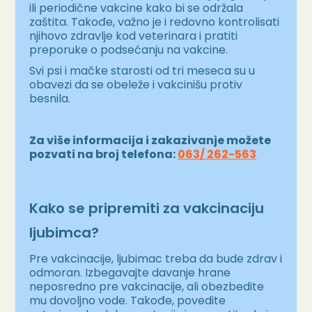
ili periodične vakcine kako bi se održala
zaštita. Takođe, važno je i redovno kontrolisati
njihovo zdravlje kod veterinara i pratiti
preporuke o podsećanju na vakcine.
Svi psi i mačke starosti od tri meseca su u
obavezi da se obeleže i vakcinišu protiv
besnila.
Za više informacija i zakazivanje možete
pozvati na broj telefona:
063/ 262-563
Kako se pripremiti za vakcinaciju
ljubimca?
Pre vakcinacije, ljubimac treba da bude zdrav i
odmoran. Izbegavajte davanje hrane
neposredno pre vakcinacije, ali obezbedite
mu dovoljno vode. Takođe, povedite