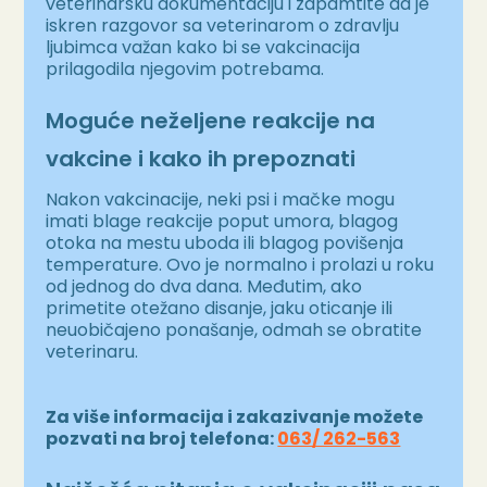
veterinarsku dokumentaciju i zapamtite da je
iskren razgovor sa veterinarom o zdravlju
ljubimca važan kako bi se vakcinacija
prilagodila njegovim potrebama.
Moguće neželjene reakcije na
vakcine i kako ih prepoznati
Nakon vakcinacije, neki psi i mačke mogu
imati blage reakcije poput umora, blagog
otoka na mestu uboda ili blagog povišenja
temperature. Ovo je normalno i prolazi u roku
od jednog do dva dana. Međutim, ako
primetite otežano disanje, jaku oticanje ili
neuobičajeno ponašanje, odmah se obratite
veterinaru.
Za više informacija i zakazivanje možete
pozvati na broj telefona:
063/ 262-563