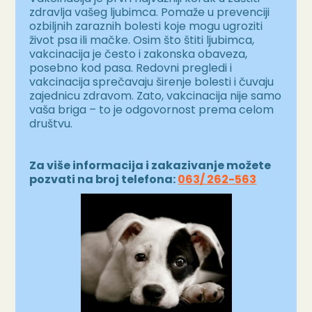
zdravlja vašeg ljubimca. Pomaže u prevenciji
ozbiljnih zaraznih bolesti koje mogu ugroziti
život psa ili mačke. Osim što štiti ljubimca,
vakcinacija je često i zakonska obaveza,
posebno kod pasa. Redovni pregledi i
vakcinacija sprečavaju širenje bolesti i čuvaju
zajednicu zdravom. Zato, vakcinacija nije samo
vaša briga – to je odgovornost prema celom
društvu.
Za više informacija i zakazivanje možete
pozvati na broj telefona:
063/ 262-563