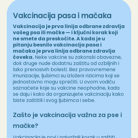
Vakcinacija pasa i mačaka
Vakcinacija je prva linija odbrane zdravlja
vašeg psa ili mačke — i ključni korak koji
ne smete da preskočite. A kada je u
pitanju besnilo vakcinacija pasa i
mačaka je prva linija odbrane zdravlja
čoveka.
Neke vakcine su zakonski obavezne,
dok druge nude dodatnu zaštitu od ozbiljnih i
lako prenosivih bolesti. Bez pravovremene
imunizacije, ljubimci su izloženi rizicima koji se
jednostavno mogu sprečiti. U ovom vodiču
saznaćete koje su vakcine neophodne, kada
se daju i kako da organizujete vakcinaciju kako
biste zaštitili i svog ljubimca i sebe.
Zašto je vakcinacija važna za pse i
mačke?
Vakcinacija je prvi i najvažniji korak u zaštiti