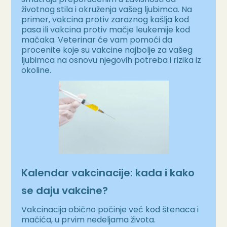
životnog stila i okruženja vašeg ljubimca. Na
primer, vakcina protiv zaraznog kašlja kod
pasa ili vakcina protiv mačje leukemije kod
mačaka. Veterinar će vam pomoći da
procenite koje su vakcine najbolje za vašeg
ljubimca na osnovu njegovih potreba i rizika iz
okoline.
Kalendar vakcinacije: kada i kako
se daju vakcine?
Vakcinacija obično počinje već kod štenaca i
mačića, u prvim nedeljama života.