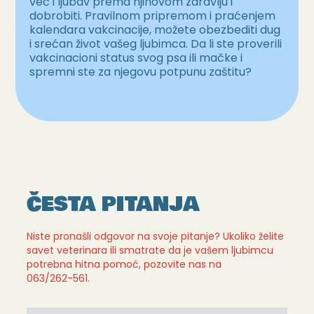
već i ljubav prema njihovom zdravlju i
dobrobiti. Pravilnom pripremom i praćenjem
kalendara vakcinacije, možete obezbediti dug
i srećan život vašeg ljubimca. Da li ste proverili
vakcinacioni status svog psa ili mačke i
spremni ste za njegovu potpunu zaštitu?
ČESTA PITANJA
Niste pronašli odgovor na svoje pitanje? Ukoliko želite
savet veterinara ili smatrate da je vašem ljubimcu
potrebna hitna pomoć, pozovite nas na
063/262-561.